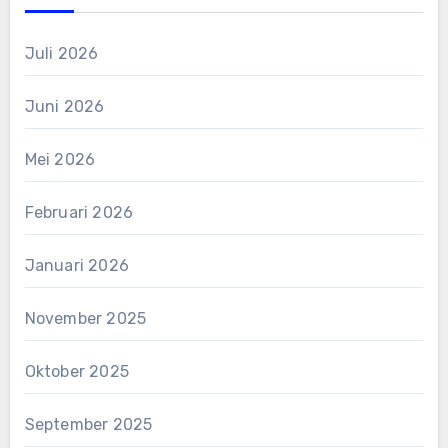
Juli 2026
Juni 2026
Mei 2026
Februari 2026
Januari 2026
November 2025
Oktober 2025
September 2025