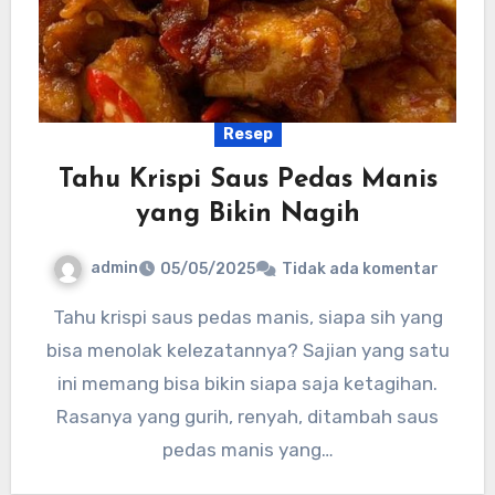
Resep
Tahu Krispi Saus Pedas Manis
yang Bikin Nagih
admin
05/05/2025
Tidak ada komentar
Tahu krispi saus pedas manis, siapa sih yang
bisa menolak kelezatannya? Sajian yang satu
ini memang bisa bikin siapa saja ketagihan.
Rasanya yang gurih, renyah, ditambah saus
pedas manis yang…