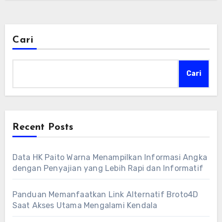
Cari
Cari
Recent Posts
Data HK Paito Warna Menampilkan Informasi Angka
dengan Penyajian yang Lebih Rapi dan Informatif
Panduan Memanfaatkan Link Alternatif Broto4D
Saat Akses Utama Mengalami Kendala