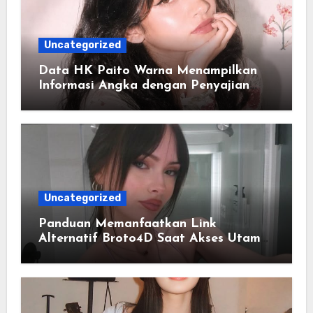
Uncategorized
Data HK Paito Warna Menampilkan
Informasi Angka dengan Penyajian
yang Lebih Rapi dan Informatif
Uncategorized
Panduan Memanfaatkan Link
Alternatif Broto4D Saat Akses Utama
Mengalami Kendala