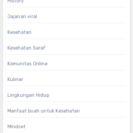
History
Jajanan viral
Kesehatan
Kesehatan Saraf
Komunitas Online
Kuliner
Lingkungan Hidup
Manfaat buah untuk Kesehatan
Mindset