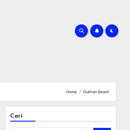
Home
Dukhan Beach
Cari