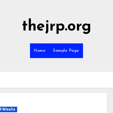
thejrp.org
Home
Sample Page
t Wisata