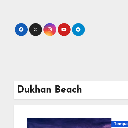
Skip
to
content
Dukhan Beach
Tempa