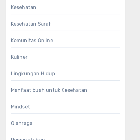
Kesehatan
Kesehatan Saraf
Komunitas Online
Kuliner
Lingkungan Hidup
Manfaat buah untuk Kesehatan
Mindset
Olahraga
Pemerintahan