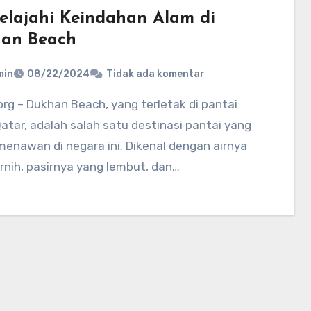
elajahi Keindahan Alam di
an Beach
min
08/22/2024
Tidak ada komentar
atar, adalah salah satu destinasi pantai yang
menawan di negara ini. Dikenal dengan airnya
rnih, pasirnya yang lembut, dan…