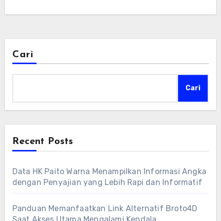
Cari
Cari
Recent Posts
Data HK Paito Warna Menampilkan Informasi Angka
dengan Penyajian yang Lebih Rapi dan Informatif
Panduan Memanfaatkan Link Alternatif Broto4D
Saat Akses Utama Mengalami Kendala