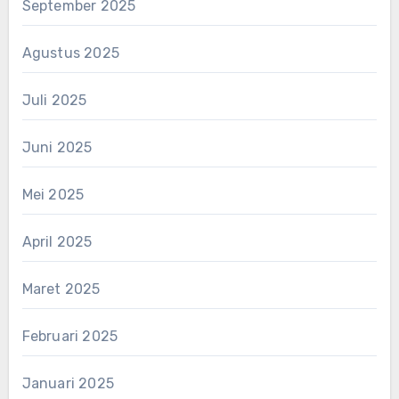
September 2025
Agustus 2025
Juli 2025
Juni 2025
Mei 2025
April 2025
Maret 2025
Februari 2025
Januari 2025