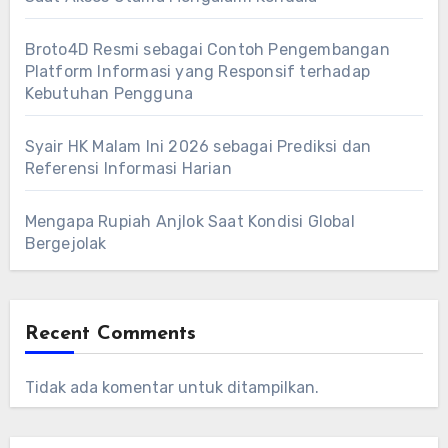
Broto4D Resmi sebagai Contoh Pengembangan
Platform Informasi yang Responsif terhadap
Kebutuhan Pengguna
Syair HK Malam Ini 2026 sebagai Prediksi dan
Referensi Informasi Harian
Mengapa Rupiah Anjlok Saat Kondisi Global
Bergejolak
Recent Comments
Tidak ada komentar untuk ditampilkan.