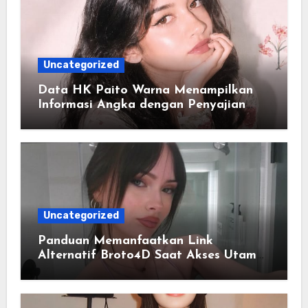
Uncategorized
Data HK Paito Warna Menampilkan
Informasi Angka dengan Penyajian
yang Lebih Rapi dan Informatif
Uncategorized
Panduan Memanfaatkan Link
Alternatif Broto4D Saat Akses Utama
Mengalami Kendala