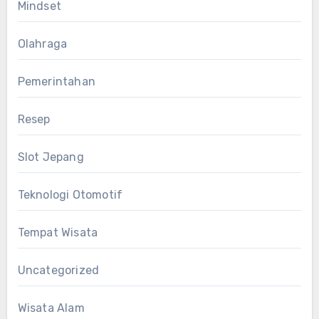
Mindset
Olahraga
Pemerintahan
Resep
Slot Jepang
Teknologi Otomotif
Tempat Wisata
Uncategorized
Wisata Alam