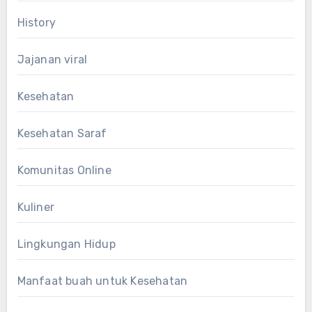
History
Jajanan viral
Kesehatan
Kesehatan Saraf
Komunitas Online
Kuliner
Lingkungan Hidup
Manfaat buah untuk Kesehatan