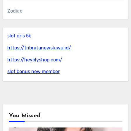
Zodiac
slot qris 5k
https://tribratanewsluwu.id/
https://heyblyshop.com/
slot bonus new member
You Missed