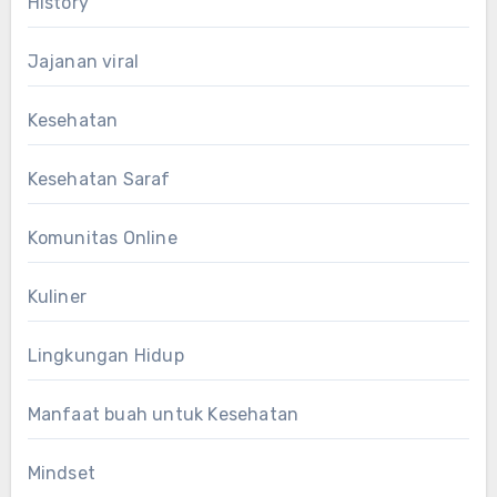
History
Jajanan viral
Kesehatan
Kesehatan Saraf
Komunitas Online
Kuliner
Lingkungan Hidup
Manfaat buah untuk Kesehatan
Mindset