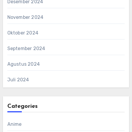
Desember 2024
November 2024
Oktober 2024
September 2024
Agustus 2024
Juli 2024
Categories
Anime