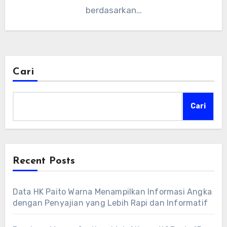
berdasarkan…
Cari
Cari
Recent Posts
Data HK Paito Warna Menampilkan Informasi Angka
dengan Penyajian yang Lebih Rapi dan Informatif