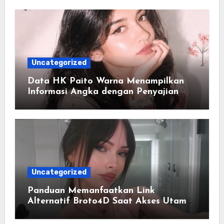
Uncategorized
Data HK Paito Warna Menampilkan
Informasi Angka dengan Penyajian
yang Lebih Rapi dan Informatif
Uncategorized
Panduan Memanfaatkan Link
Alternatif Broto4D Saat Akses Utama
Mengalami Kendala