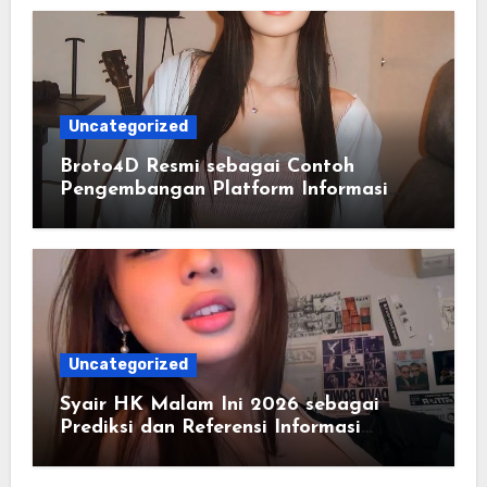
Uncategorized
Broto4D Resmi sebagai Contoh
Pengembangan Platform Informasi
yang Responsif terhadap Kebutuhan
Pengguna
Uncategorized
Syair HK Malam Ini 2026 sebagai
Prediksi dan Referensi Informasi
Harian