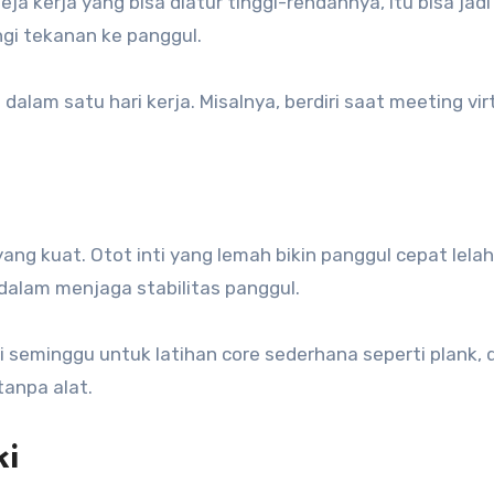
a kerja yang bisa diatur tinggi-rendahnya, itu bisa jadi
ngi tekanan ke panggul.
dalam satu hari kerja. Misalnya, berdiri saat meeting vir
yang kuat. Otot inti yang lemah bikin panggul cepat lela
 dalam menjaga stabilitas panggul.
i seminggu untuk latihan core sederhana seperti plank, 
tanpa alat.
ki