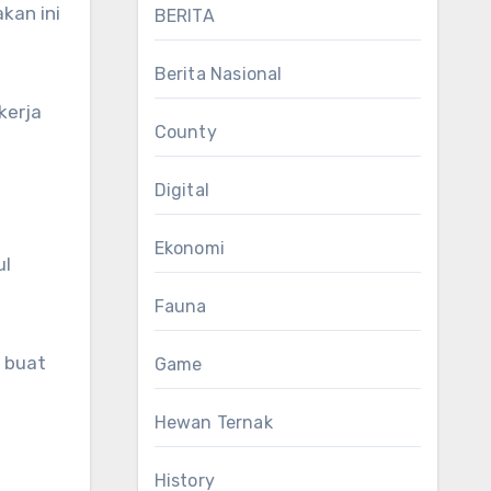
akan ini
BERITA
Berita Nasional
kerja
County
Digital
Ekonomi
ul
Fauna
n buat
Game
Hewan Ternak
History