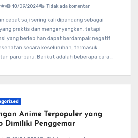
min
10/09/2024
Tidak ada komentar
 yang praktis dan mengenyangkan, tetapi
si yang berlebihan dapat berdampak negatif
esehatan secara keseluruhan, termasuk
tan paru-paru. Berikut adalah beberapa cara…
egorized
ngan Anime Terpopuler yang
b Dimiliki Penggemar