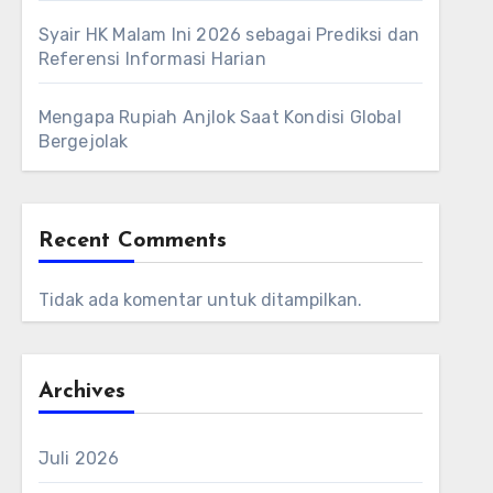
Syair HK Malam Ini 2026 sebagai Prediksi dan
Referensi Informasi Harian
Mengapa Rupiah Anjlok Saat Kondisi Global
Bergejolak
Recent Comments
Tidak ada komentar untuk ditampilkan.
Archives
Juli 2026