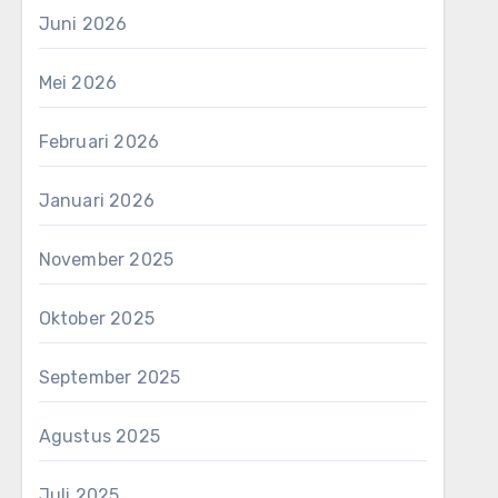
Juni 2026
Mei 2026
Februari 2026
Januari 2026
November 2025
Oktober 2025
September 2025
Agustus 2025
Juli 2025