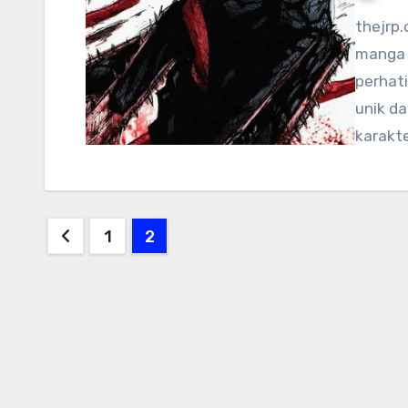
thejrp.org – Chainsaw Man, anime yang diadaptasi dari
manga 
perhat
unik da
karakt
Paginasi
1
2
pos