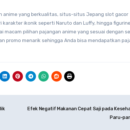
 anime yang berkualitas, situs-situs Jepang slot gacor
 karakter ikonik seperti Naruto dan Luffy, hingga figuri
i macam pilihan pajangan anime yang sesuai dengan se
ikan promo menarik sehingga Anda bisa mendapatkan pa
ik
Efek Negatif Makanan Cepat Saji pada Keseh
Paru-pa