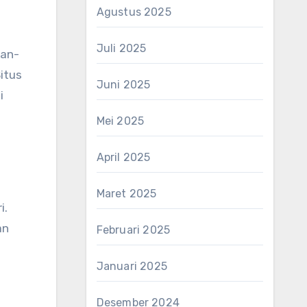
Agustus 2025
Juli 2025
man-
itus
Juni 2025
i
Mei 2025
April 2025
Maret 2025
i.
an
Februari 2025
Januari 2025
Desember 2024