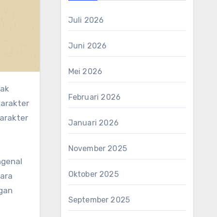
Juli 2026
Juni 2026
Mei 2026
Februari 2026
karakter
arakter
Januari 2026
November 2025
ngenal
Oktober 2025
para
gan
September 2025