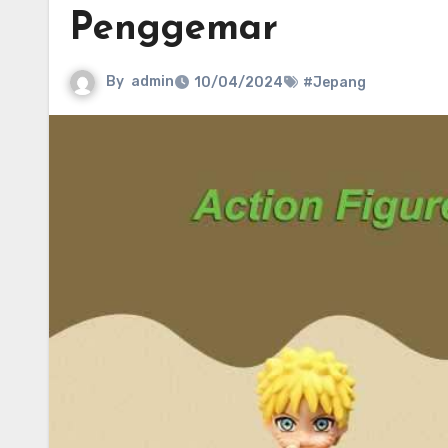
Penggemar
By
admin
10/04/2024
#Jepang