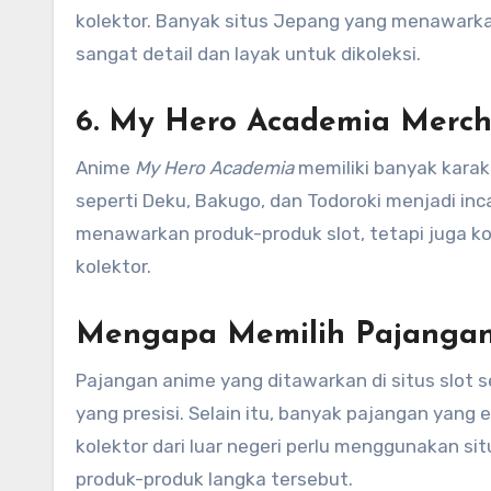
kolektor. Banyak situs Jepang yang menawark
sangat detail dan layak untuk dikoleksi.
6.
My Hero Academia Merch
Anime
My Hero Academia
memiliki banyak karak
seperti Deku, Bakugo, dan Todoroki menjadi inc
menawarkan produk-produk slot, tetapi juga ko
kolektor.
Mengapa Memilih Pajangan 
Pajangan anime yang ditawarkan di situs slot se
yang presisi. Selain itu, banyak pajangan yang
kolektor dari luar negeri perlu menggunakan s
produk-produk langka tersebut.