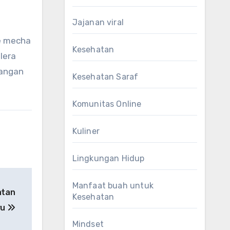
Jajanan viral
ne mecha
Kesehatan
lera
jangan
Kesehatan Saraf
Komunitas Online
Kuliner
Lingkungan Hidup
Manfaat buah untuk
atan
Kesehatan
ru
Mindset