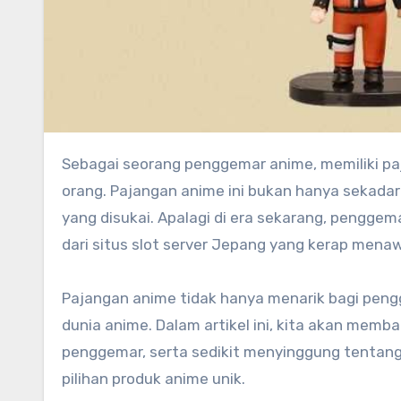
Sebagai seorang penggemar anime, memiliki pajangan atau figurine karakter favorit adalah impian banyak
orang. Pajangan anime ini bukan hanya sekadar
yang disukai. Apalagi di era sekarang, pengg
dari situs slot server Jepang yang kerap mena
Pajangan anime tidak hanya menarik bagi peng
dunia anime. Dalam artikel ini, kita akan memba
penggemar, serta sedikit menyinggung tentan
pilihan produk anime unik.