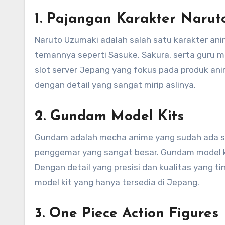
1.
Pajangan Karakter Narut
Naruto Uzumaki adalah salah satu karakter ani
temannya seperti Sasuke, Sakura, serta guru m
slot server Jepang yang fokus pada produk ani
dengan detail yang sangat mirip aslinya.
2.
Gundam Model Kits
Gundam adalah mecha anime yang sudah ada sej
penggemar yang sangat besar. Gundam model kit
Dengan detail yang presisi dan kualitas yang ti
model kit yang hanya tersedia di Jepang.
3.
One Piece Action Figures