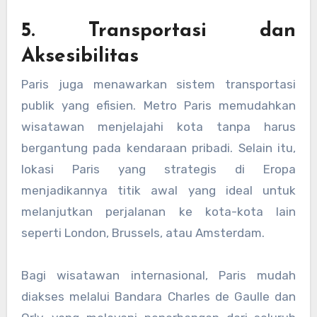
5. Transportasi dan
Aksesibilitas
Paris juga menawarkan sistem transportasi
publik yang efisien. Metro Paris memudahkan
wisatawan menjelajahi kota tanpa harus
bergantung pada kendaraan pribadi. Selain itu,
lokasi Paris yang strategis di Eropa
menjadikannya titik awal yang ideal untuk
melanjutkan perjalanan ke kota-kota lain
seperti London, Brussels, atau Amsterdam.
Bagi wisatawan internasional, Paris mudah
diakses melalui Bandara Charles de Gaulle dan