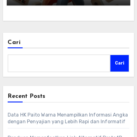
Cari
Cari
Recent Posts
Data HK Paito Warna Menampilkan Informasi Angka
dengan Penyajian yang Lebih Rapi dan Informatif