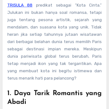
TRISULA 88
predikat sebagai “Kota Cinta.”
Julukan ini bukan hanya soal romansa, tetapi
juga tentang pesona artistik, sejarah yang
mendalam, dan suasana kota yang unik. Tidak
heran jika setiap tahunnya jutaan wisatawan
dari berbagai belahan dunia terus memilih Paris
sebagai destinasi impian mereka. Meskipun
dunia pariwisata global terus berubah, Paris
tetap menjadi ikon yang tak tergantikan. Apa
yang membuat kota ini begitu istimewa dan
terus menarik hati para pelancong?
1. Daya Tarik Romantis yang
Abadi