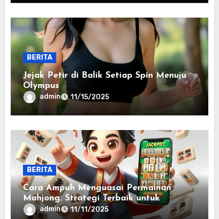
BERITA
Jejak Petir di Balik Setiap Spin Menuju
Olympus
admin
11/15/2025
BERITA
Cara Ampuh Menguasai Permainan
Mahjong: Strategi Terbaik untuk
Menang Setiap Saat
admin
11/11/2025