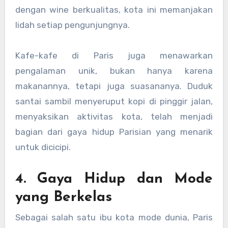
dengan wine berkualitas, kota ini memanjakan
lidah setiap pengunjungnya.
Kafe-kafe di Paris juga menawarkan
pengalaman unik, bukan hanya karena
makanannya, tetapi juga suasananya. Duduk
santai sambil menyeruput kopi di pinggir jalan,
menyaksikan aktivitas kota, telah menjadi
bagian dari gaya hidup Parisian yang menarik
untuk dicicipi.
4. Gaya Hidup dan Mode
yang Berkelas
Sebagai salah satu ibu kota mode dunia, Paris