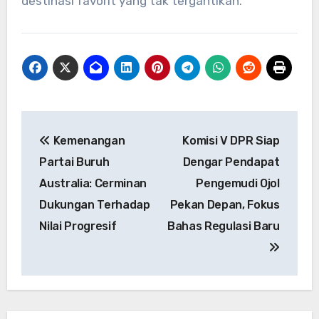
destinasi favorit yang tak tergantikan.
Navigasi
Kemenangan
Komisi V DPR Siap
pos
Partai Buruh
Dengar Pendapat
Australia: Cerminan
Pengemudi Ojol
Dukungan Terhadap
Pekan Depan, Fokus
Nilai Progresif
Bahas Regulasi Baru